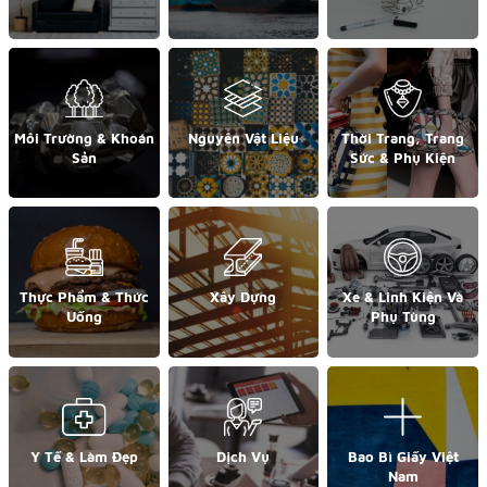
Môi Trường & Khoán
Nguyên Vật Liệu
Thời Trang, Trang
Sản
Sức & Phụ Kiện
Thực Phẩm & Thức
Xây Dựng
Xe & Linh Kiện Và
Uống
Phụ Tùng
Y Tế & Làm Đẹp
Dịch Vụ
Bao Bì Giấy Việt
Nam