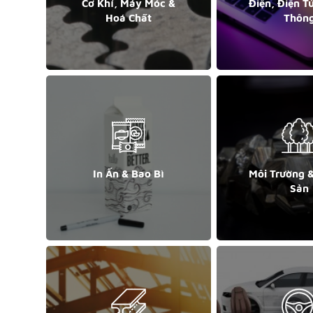
Cơ Khí, Máy Móc &
Điện, Điện T
Hoá Chất
Thôn
In Ấn & Bao Bì
Môi Trường 
Sản