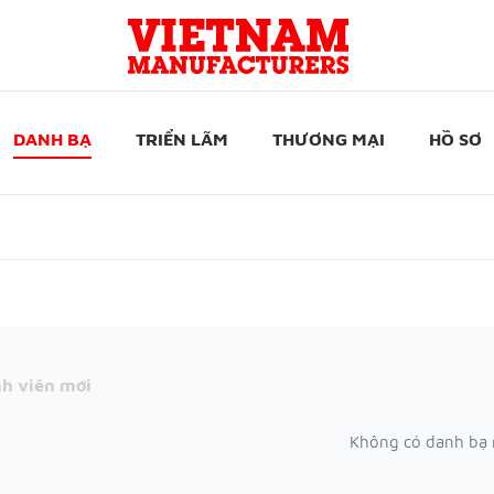
DANH BẠ
TRIỂN LÃM
THƯƠNG MẠI
HỒ SƠ
h viên mới
Không có danh bạ