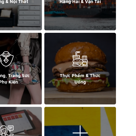
ng & Nội Thất
Hàng Hải & Vận Tải
ang, Trang Sức
Thực Phẩm & Thức
Phụ Kiện
Uống