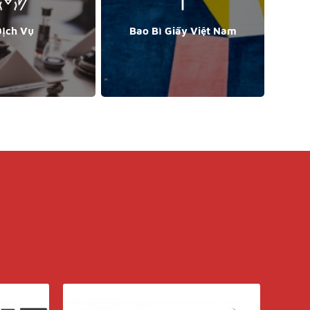
ịch Vụ
Bao Bì Giấy Việt Nam