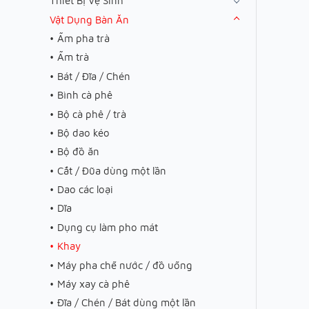
Thiết Bị Vệ Sinh
Vật Dụng Bàn Ăn
Ấm pha trà
Ấm trà
Bát / Đĩa / Chén
Bình cà phê
Bộ cà phê / trà
Bộ dao kéo
Bộ đồ ăn
Cắt / Đũa dùng một lần
Dao các loại
Dĩa
Dụng cụ làm pho mát
Khay
Máy pha chế nước / đồ uống
Máy xay cà phê
Đĩa / Chén / Bát dùng một lần