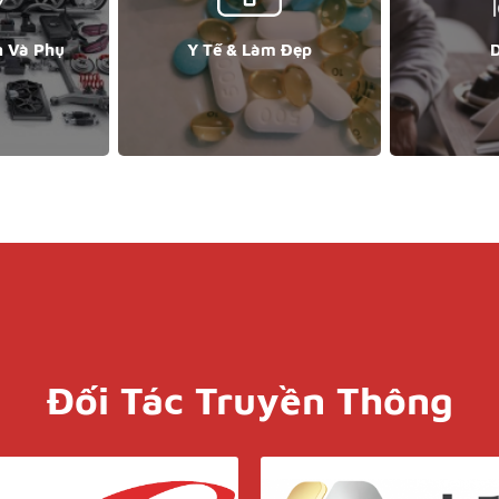
n Và Phụ
Y Tế & Làm Đẹp
D
Đối Tác Truyền Thông