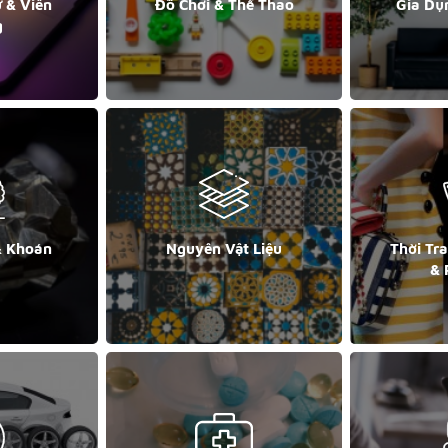
ử & Viễn
Đồ Chơi & Thể Thao
Gia Dụ
g
& Khoán
Nguyên Vật Liệu
Thời Tr
& 