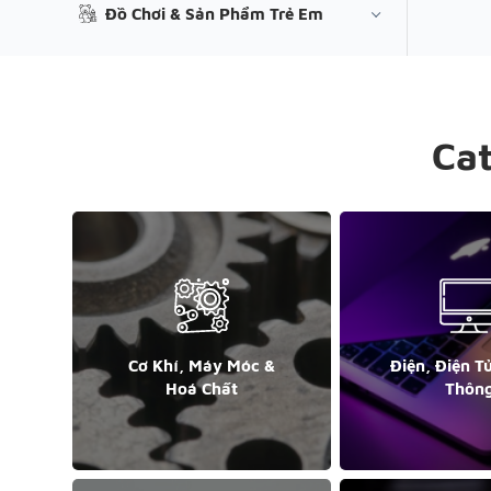
Đồ Chơi & Sản Phẩm Trẻ Em
Ca
Cơ Khí, Máy Móc &
Điện, Điện T
Hoá Chất
Thôn