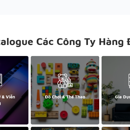
talogue Các Công Ty Hàng 
ử & Viễn
Đồ Chơi & Thể Thao
Gia Dụ
g