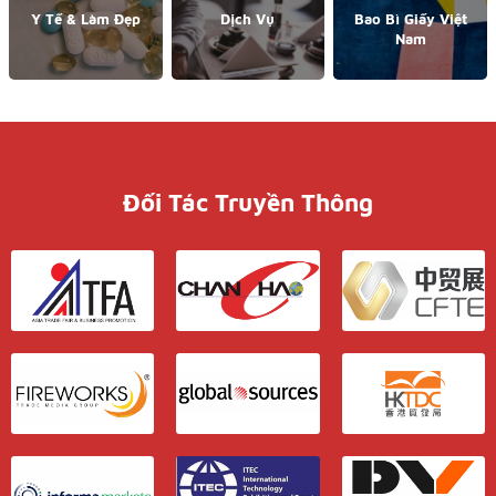
Y Tế & Làm Đẹp
Dịch Vụ
Bao Bì Giấy Việt
Nam
Đối Tác Truyền Thông