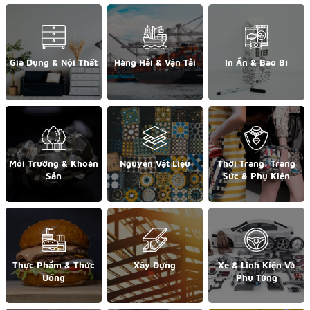
Gia Dụng & Nội Thất
Hàng Hải & Vận Tải
In Ấn & Bao Bì
Môi Trường & Khoán
Nguyên Vật Liệu
Thời Trang, Trang
Sản
Sức & Phụ Kiện
Thực Phẩm & Thức
Xây Dựng
Xe & Linh Kiện Và
Uống
Phụ Tùng