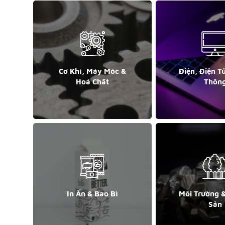
Cơ Khí, Máy Móc &
Điện, Điện T
Hoá Chất
Thôn
In Ấn & Bao Bì
Môi Trường 
Sản