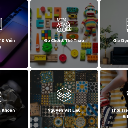
ử & Viễn
Đồ Chơi & Thể Thao
Gia Dụ
g
& Khoán
Nguyên Vật Liệu
Thời Tr
& 