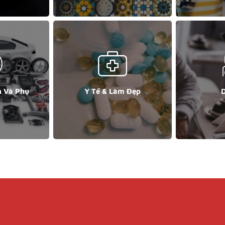
n Và Phụ
Y Tế & Làm Đẹp
D