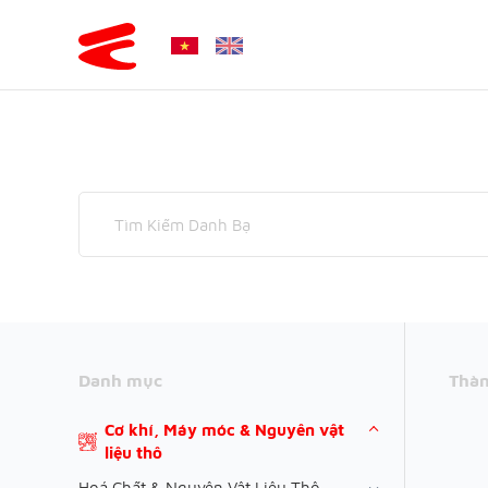
Danh mục
Thàn
Cơ khí, Máy móc & Nguyên vật
liệu thô
Hoá Chất & Nguyên Vật Liệu Thô