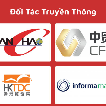
Đối Tác Truyền Thông