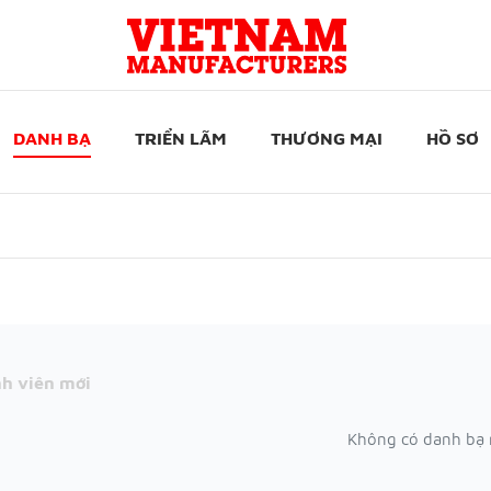
DANH BẠ
TRIỂN LÃM
THƯƠNG MẠI
HỒ SƠ
h viên mới
Không có danh bạ