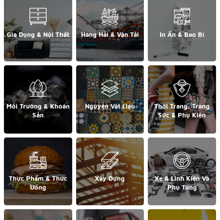
Gia Dụng & Nội Thất
Hàng Hải & Vận Tải
In Ấn & Bao Bì
Môi Trường & Khoán
Nguyên Vật Liệu
Thời Trang, Trang
Sản
Sức & Phụ Kiện
Thực Phẩm & Thức
Xây Dựng
Xe & Linh Kiện Và
Uống
Phụ Tùng