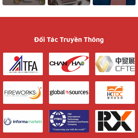
Đối Tác Truyền Thông