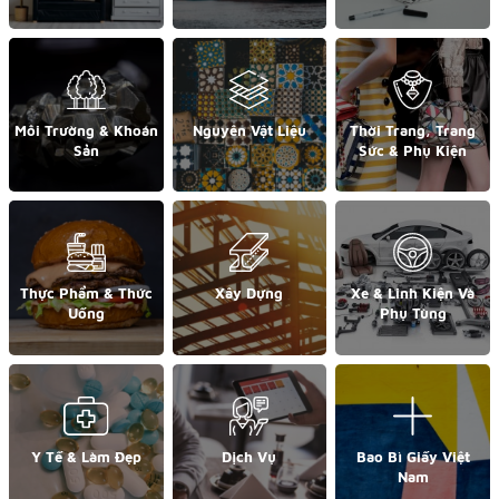
Môi Trường & Khoán
Nguyên Vật Liệu
Thời Trang, Trang
Sản
Sức & Phụ Kiện
Thực Phẩm & Thức
Xây Dựng
Xe & Linh Kiện Và
Uống
Phụ Tùng
Y Tế & Làm Đẹp
Dịch Vụ
Bao Bì Giấy Việt
Nam