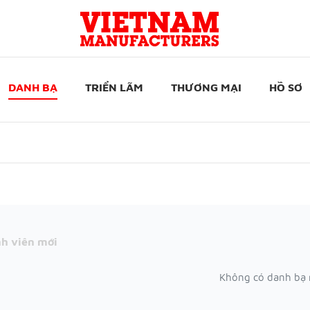
DANH BẠ
TRIỂN LÃM
THƯƠNG MẠI
HỒ SƠ
h viên mới
Không có danh bạ