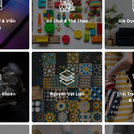
ử & Viễn
Đồ Chơi & Thể Thao
Gia Dụ
g
& Khoán
Nguyên Vật Liệu
Thời Tr
& 