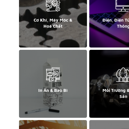
Cơ Khí, Máy Móc &
Điện, Điện T
Hoá Chất
Thôn
In Ấn & Bao Bì
Môi Trường 
Sản