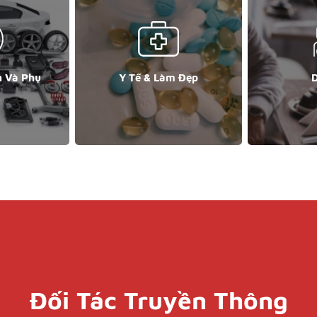
n Và Phụ
Y Tế & Làm Đẹp
D
Đối Tác Truyền Thông