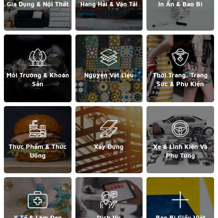
Gia Dụng & Nội Thất
Hàng Hải & Vận Tải
In Ấn & Bao Bì
Môi Trường & Khoán
Nguyên Vật Liệu
Thời Trang, Trang
Sản
Sức & Phụ Kiện
Thực Phẩm & Thức
Xây Dựng
Xe & Linh Kiện Và
Uống
Phụ Tùng
Y Tế & Làm Đẹp
Dịch Vụ
Bao Bì Giấy Việt