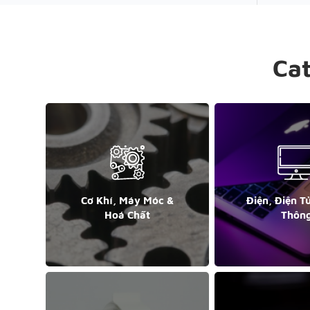
Ca
Cơ Khí, Máy Móc &
Điện, Điện T
Hoá Chất
Thôn