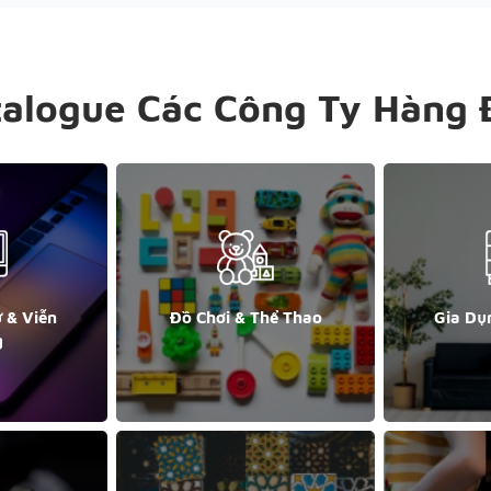
talogue Các Công Ty Hàng 
ử & Viễn
Đồ Chơi & Thể Thao
Gia Dụ
g