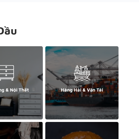
Đầu
ng & Nội Thất
Hàng Hải & Vận Tải