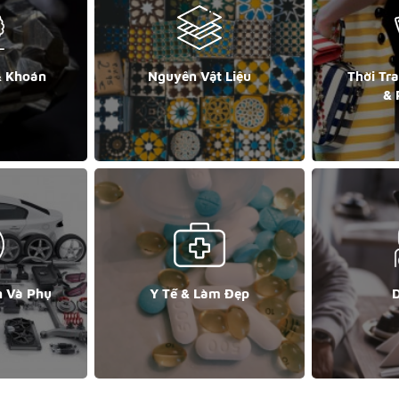
& Khoán
Nguyên Vật Liệu
Thời Tr
& 
n Và Phụ
Y Tế & Làm Đẹp
D