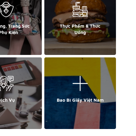
ang, Trang Sức
Thực Phẩm & Thức
Phụ Kiện
Uống
ịch Vụ
Bao Bì Giấy Việt Nam