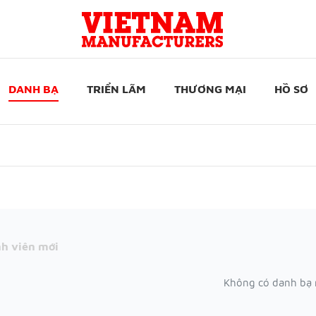
DANH BẠ
TRIỂN LÃM
THƯƠNG MẠI
HỒ SƠ
h viên mới
Không có danh bạ