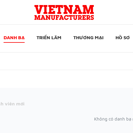
DANH BẠ
TRIỂN LÃM
THƯƠNG MẠI
HỒ SƠ
h viên mới
Không có danh bạ