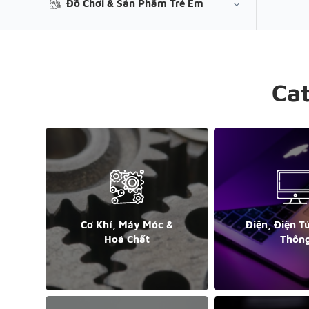
Đồ Chơi & Sản Phẩm Trẻ Em
Ca
Cơ Khí, Máy Móc &
Điện, Điện T
Hoá Chất
Thôn