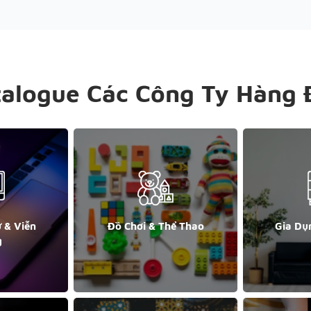
talogue Các Công Ty Hàng 
ử & Viễn
Đồ Chơi & Thể Thao
Gia Dụ
g