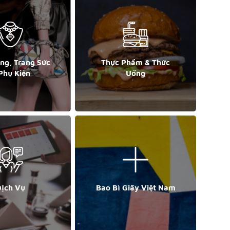
ang, Trang Sức
Thực Phẩm & Thức
Phụ Kiện
Uống
ịch Vụ
Bao Bì Giấy Việt Nam