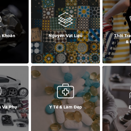
& Khoán
Nguyên Vật Liệu
Thời Tr
& 
n Và Phụ
Y Tế & Làm Đẹp
D