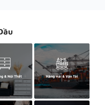
Đầu
ng & Nội Thất
Hàng Hải & Vận Tải