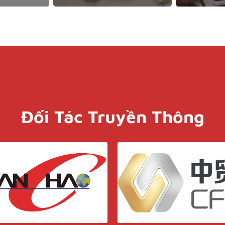
Đối Tác Truyền Thông