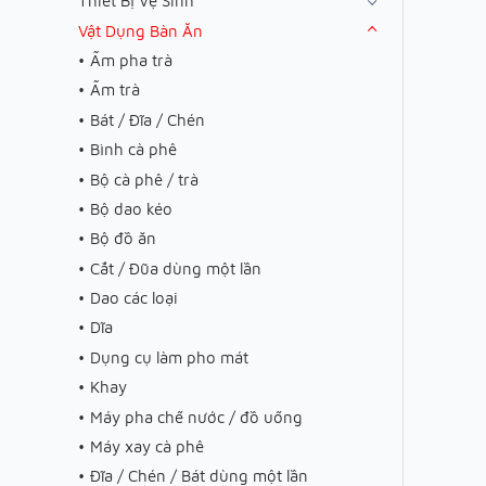
Thiết Bị Vệ Sinh
Vật Dụng Bàn Ăn
Ấm pha trà
Ấm trà
Bát / Đĩa / Chén
Bình cà phê
Bộ cà phê / trà
Bộ dao kéo
Bộ đồ ăn
Cắt / Đũa dùng một lần
Dao các loại
Dĩa
Dụng cụ làm pho mát
Khay
Máy pha chế nước / đồ uống
Máy xay cà phê
Đĩa / Chén / Bát dùng một lần