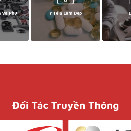
n Và Phụ
Y Tế & Làm Đẹp
D
Đối Tác Truyền Thông