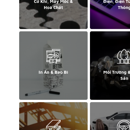
Cơ Khí, Máy Móc &
Điện, Điện T
Hoá Chất
Thôn
In Ấn & Bao Bì
Môi Trường 
Sản