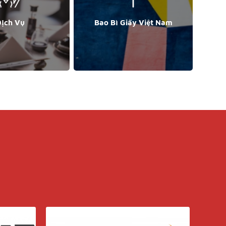
ịch Vụ
Bao Bì Giấy Việt Nam