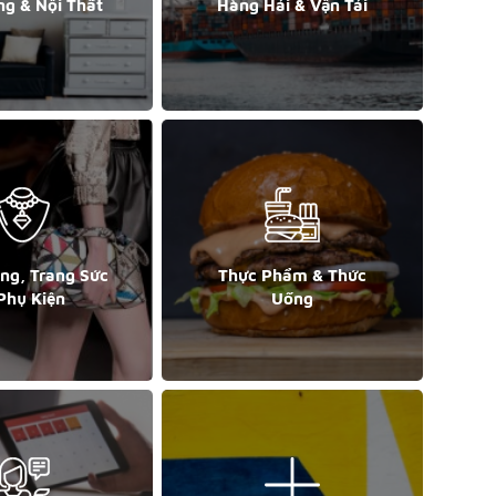
ng & Nội Thất
Hàng Hải & Vận Tải
ang, Trang Sức
Thực Phẩm & Thức
Phụ Kiện
Uống