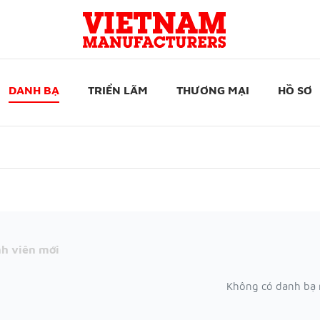
DANH BẠ
TRIỂN LÃM
THƯƠNG MẠI
HỒ SƠ
h viên mới
Không có danh bạ