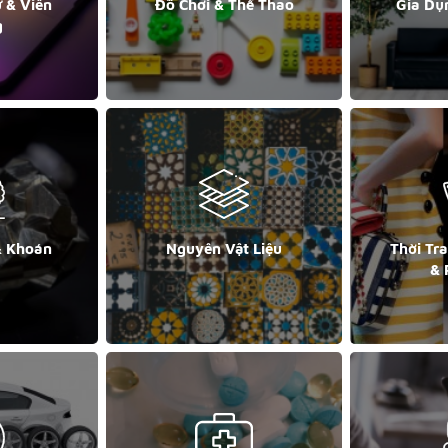
ử & Viễn
Đồ Chơi & Thể Thao
Gia Dụ
g
& Khoán
Nguyên Vật Liệu
Thời Tr
& 