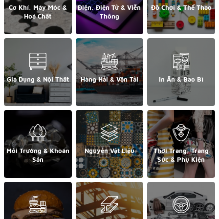
Cơ Khí, Máy Móc &
Điện, Điện Tử & Viễn
Đồ Chơi & Thể Thao
Hoá Chất
Thông
Gia Dụng & Nội Thất
Hàng Hải & Vận Tải
In Ấn & Bao Bì
Môi Trường & Khoán
Nguyên Vật Liệu
Thời Trang, Trang
Sản
Sức & Phụ Kiện