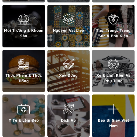
Môi Trường & Khoán
Nguyên Vật Liệu
Thời Trang, Trang
Sản
Sức & Phụ Kiện
Thực Phẩm & Thức
Xây Dựng
Xe & Linh Kiện Và
Uống
Phụ Tùng
Y Tế & Làm Đẹp
Dịch Vụ
Bao Bì Giấy Việt
Nam