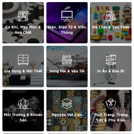
Cơ Khí, Máy Móc &
Điện, Điện Tử & Viễn
Đồ Chơi & Thể Thao
Hoá Chất
Thông
Gia Dụng & Nội Thất
Hàng Hải & Vận Tải
In Ấn & Bao Bì
Môi Trường & Khoán
Nguyên Vật Liệu
Thời Trang, Trang
Sản
Sức & Phụ Kiện