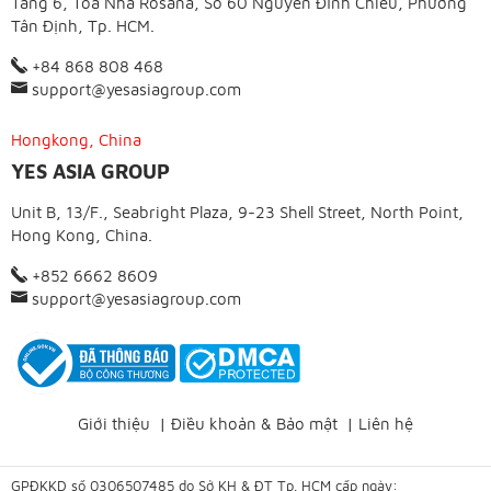
Tầng 6, Toà Nhà Rosana, Số 60 Nguyễn Đình Chiểu, Phường
Tân Định, Tp. HCM.
+84 868 808 468
support@yesasiagroup.com
Hongkong, China
YES ASIA GROUP
Unit B, 13/F., Seabright Plaza, 9-23 Shell Street, North Point,
Hong Kong, China.
+852 6662 8609
support@yesasiagroup.com
Giới thiệu
|
Điều khoản & Bảo mật
|
Liên hệ
GPĐKKD số 0306507485 do Sở KH & ĐT Tp. HCM cấp ngày: