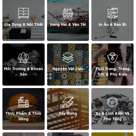
Gia Dụng & Nội Thất
Hàng Hải & Vận Tải
In Ấn & Bao Bì
Môi Trường & Khoán
Nguyên Vật Liệu
Thời Trang, Trang
Sản
Sức & Phụ Kiện
Thực Phẩm & Thức
Xây Dựng
Xe & Linh Kiện Và
Uống
Phụ Tùng