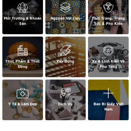
Môi Trường & Khoán
Nguyên Vật Liệu
Thời Trang, Trang
Sản
Sức & Phụ Kiện
Thực Phẩm & Thức
Xây Dựng
Xe & Linh Kiện Và
Uống
Phụ Tùng
Y Tế & Làm Đẹp
Dịch Vụ
Bao Bì Giấy Việt
Nam