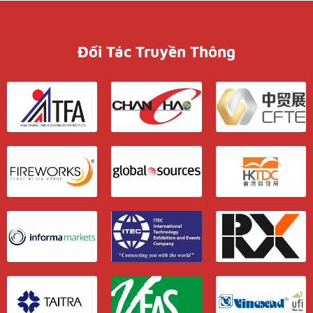
Đối Tác Truyền Thông