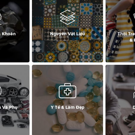
& Khoán
Nguyên Vật Liệu
Thời Tr
& 
n Và Phụ
Y Tế & Làm Đẹp
D