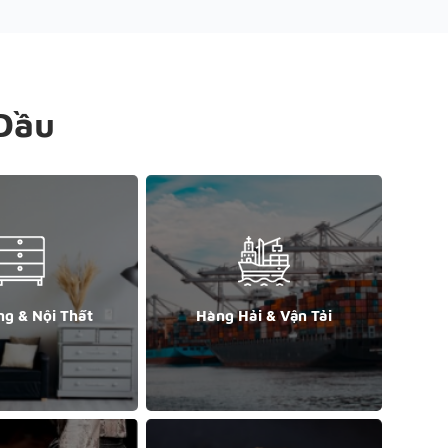
Đầu
ng & Nội Thất
Hàng Hải & Vận Tải