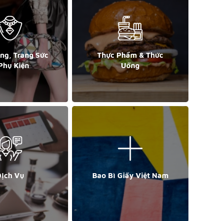
ang, Trang Sức
Thực Phẩm & Thức
Phụ Kiện
Uống
ịch Vụ
Bao Bì Giấy Việt Nam