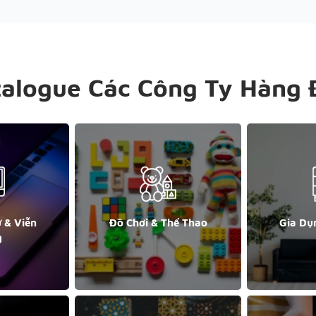
talogue Các Công Ty Hàng 
ử & Viễn
Đồ Chơi & Thể Thao
Gia Dụ
g