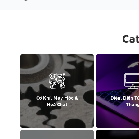
Ca
Cơ Khí, Máy Móc &
Điện, Điện T
Hoá Chất
Thôn