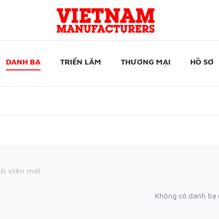
DANH BẠ
TRIỂN LÃM
THƯƠNG MẠI
HỒ SƠ
h viên mới
Không có danh bạ