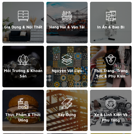
Gia Dụng & Nội Thất
Hàng Hải & Vận Tải
In Ấn & Bao Bì
Môi Trường & Khoán
Nguyên Vật Liệu
Thời Trang, Trang
Sản
Sức & Phụ Kiện
Thực Phẩm & Thức
Xây Dựng
Xe & Linh Kiện Và
Uống
Phụ Tùng