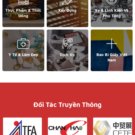
Thực Phẩm & Thức
Xây Dựng
Xe & Linh Kiện Và
Uống
Phụ Tùng
Y Tế & Làm Đẹp
Dịch Vụ
Bao Bì Giấy Việt
Nam
Đối Tác Truyền Thông