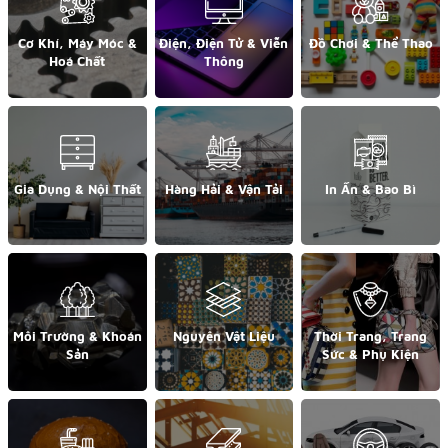
Cơ Khí, Máy Móc &
Điện, Điện Tử & Viễn
Đồ Chơi & Thể Thao
Hoá Chất
Thông
Gia Dụng & Nội Thất
Hàng Hải & Vận Tải
In Ấn & Bao Bì
Môi Trường & Khoán
Nguyên Vật Liệu
Thời Trang, Trang
Sản
Sức & Phụ Kiện