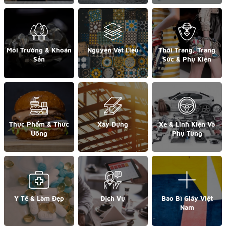
Môi Trường & Khoán
Nguyên Vật Liệu
Thời Trang, Trang
Sản
Sức & Phụ Kiện
Thực Phẩm & Thức
Xây Dựng
Xe & Linh Kiện Và
Uống
Phụ Tùng
Y Tế & Làm Đẹp
Dịch Vụ
Bao Bì Giấy Việt
Nam