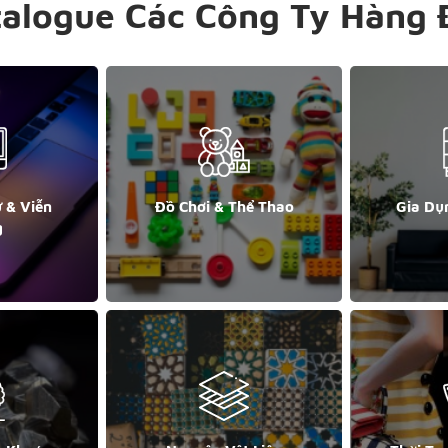
talogue Các Công Ty Hàng 
ử & Viễn
Đồ Chơi & Thể Thao
Gia Dụ
g