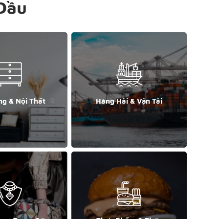
Đầu
ng & Nội Thất
Hàng Hải & Vận Tải