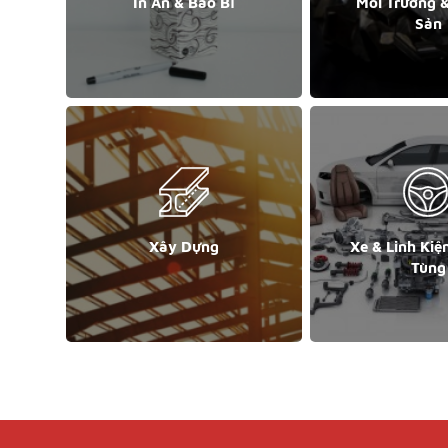
In Ấn & Bao Bì
Môi Trường 
Sản
Xây Dựng
Xe & Linh Kiệ
Tùng