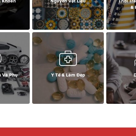
& Khoán
Nguyên Vật Liệu
Thời Tr
& 
n Và Phụ
Y Tế & Làm Đẹp
D