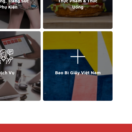
ang, Trang Sức
Thực Phẩm & Thức
Phụ Kiện
Uống
ịch Vụ
Bao Bì Giấy Việt Nam