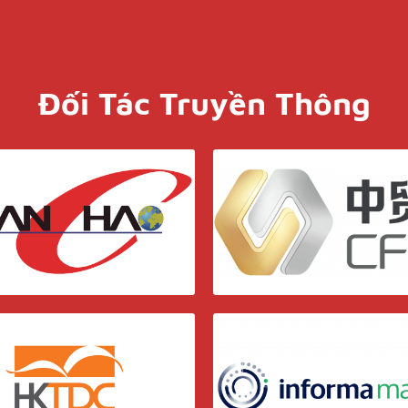
Đối Tác Truyền Thông