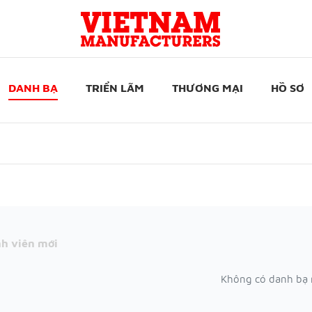
DANH BẠ
TRIỂN LÃM
THƯƠNG MẠI
HỒ SƠ
h viên mới
Không có danh bạ