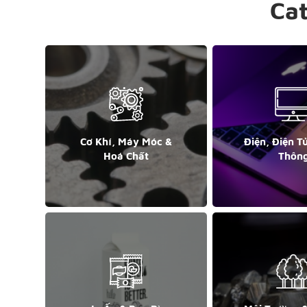
Ca
Cơ Khí, Máy Móc &
Điện, Điện T
Hoá Chất
Thôn