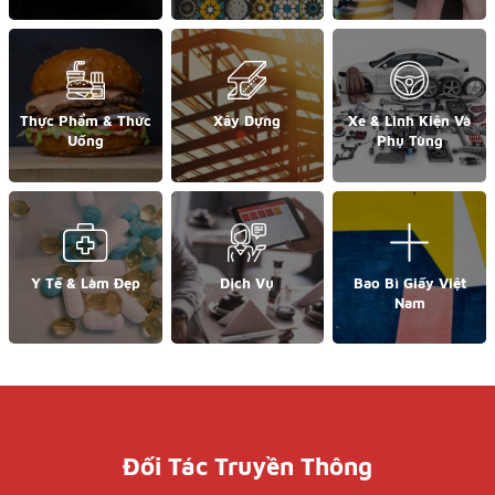
Thực Phẩm & Thức
Xây Dựng
Xe & Linh Kiện Và
Uống
Phụ Tùng
Y Tế & Làm Đẹp
Dịch Vụ
Bao Bì Giấy Việt
Nam
Đối Tác Truyền Thông