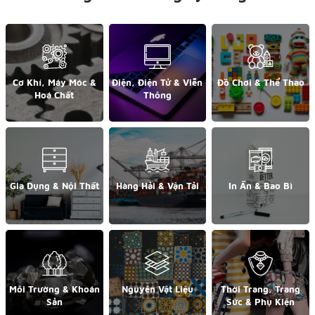
Cơ Khí, Máy Móc &
Điện, Điện Tử & Viễn
Đồ Chơi & Thể Thao
Hoá Chất
Thông
Gia Dụng & Nội Thất
Hàng Hải & Vận Tải
In Ấn & Bao Bì
Môi Trường & Khoán
Nguyên Vật Liệu
Thời Trang, Trang
Sản
Sức & Phụ Kiện