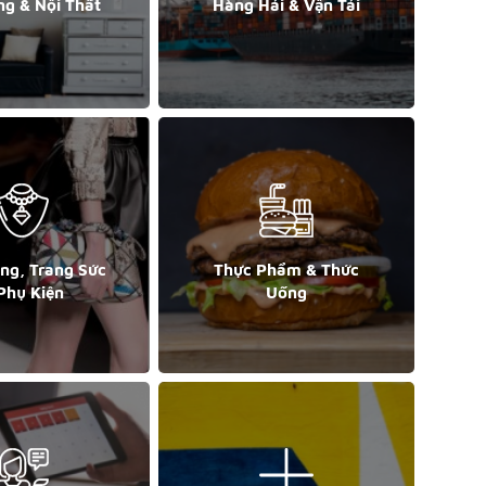
ng & Nội Thất
Hàng Hải & Vận Tải
ang, Trang Sức
Thực Phẩm & Thức
Phụ Kiện
Uống