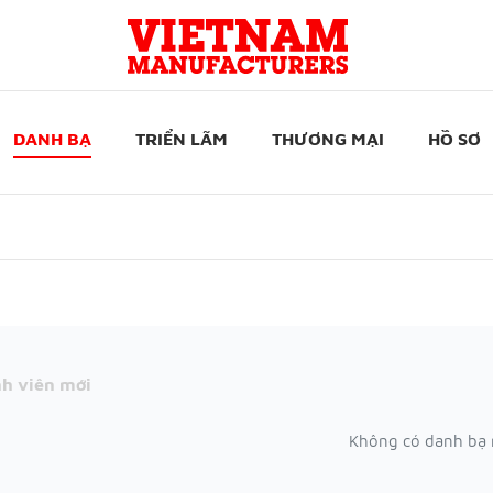
DANH BẠ
TRIỂN LÃM
THƯƠNG MẠI
HỒ SƠ
h viên mới
Không có danh bạ