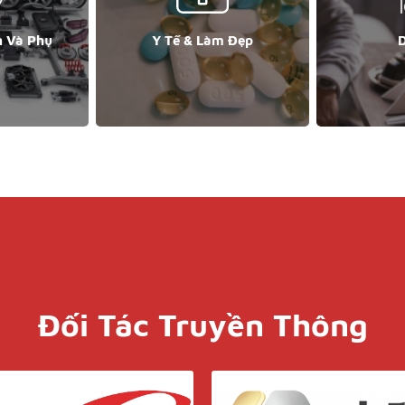
n Và Phụ
Y Tế & Làm Đẹp
D
Đối Tác Truyền Thông