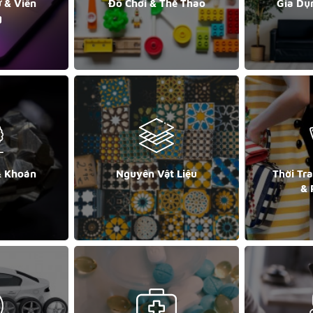
ử & Viễn
Đồ Chơi & Thể Thao
Gia Dụ
g
& Khoán
Nguyên Vật Liệu
Thời Tr
& 