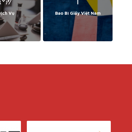
ịch Vụ
Bao Bì Giấy Việt Nam