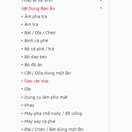
Thiết Bị Vệ Sinh
Vật Dụng Bàn Ăn
Ấm pha trà
Ấm trà
Bát / Đĩa / Chén
Bình cà phê
Bộ cà phê / trà
Bộ dao kéo
Bộ đồ ăn
Cắt / Đũa dùng một lần
Dao các loại
Dĩa
Dụng cụ làm pho mát
Khay
Máy pha chế nước / đồ uống
Máy xay cà phê
Đĩa / Chén / Bát dùng một lần