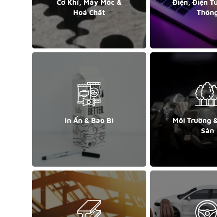
Cơ Khí, Máy Móc &
Điện, Điện T
Hoá Chất
Thôn
In Ấn & Bao Bì
Môi Trường 
Sản