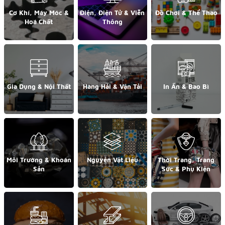
Cơ Khí, Máy Móc &
Điện, Điện Tử & Viễn
Đồ Chơi & Thể Thao
Hoá Chất
Thông
Gia Dụng & Nội Thất
Hàng Hải & Vận Tải
In Ấn & Bao Bì
Môi Trường & Khoán
Nguyên Vật Liệu
Thời Trang, Trang
Sản
Sức & Phụ Kiện