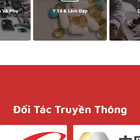
n Và Phụ
Y Tế & Làm Đẹp
D
Đối Tác Truyền Thông