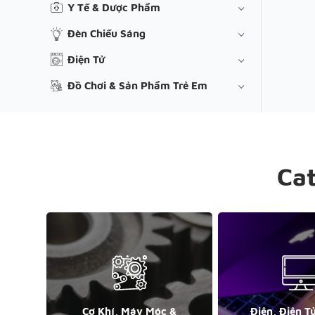
Y Tế & Dược Phẩm
Đèn Chiếu Sáng
Điện Tử
Đồ Chơi & Sản Phẩm Trẻ Em
Ca
Cơ Khí, Máy Móc &
Điện, Điện T