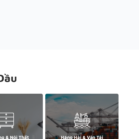
Đầu
ng & Nội Thất
Hàng Hải & Vận Tải