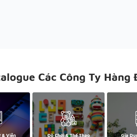
talogue Các Công Ty Hàng 
ử & Viễn
Đồ Chơi & Thể Thao
Gia Dụ