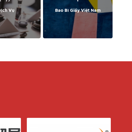
ịch Vụ
Bao Bì Giấy Việt Nam