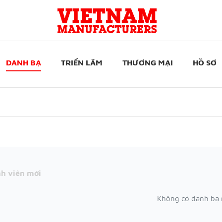
DANH BẠ
TRIỂN LÃM
THƯƠNG MẠI
HỒ SƠ
h viên mới
Không có danh bạ