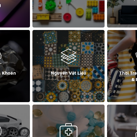
g
& Khoán
Nguyên Vật Liệu
Thời Tr
& 