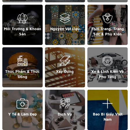
Môi Trường & Khoán
Nguyên Vật Liệu
Thời Trang, Trang
Sản
Sức & Phụ Kiện
Thực Phẩm & Thức
Xây Dựng
Xe & Linh Kiện Và
Uống
Phụ Tùng
Y Tế & Làm Đẹp
Dịch Vụ
Bao Bì Giấy Việt
Nam