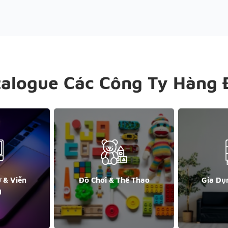
talogue Các Công Ty Hàng 
ử & Viễn
Đồ Chơi & Thể Thao
Gia Dụ
g