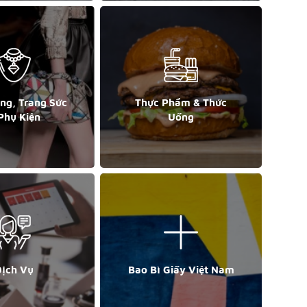
ang, Trang Sức
Thực Phẩm & Thức
Phụ Kiện
Uống
ịch Vụ
Bao Bì Giấy Việt Nam