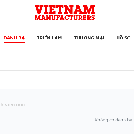
DANH BẠ
TRIỂN LÃM
THƯƠNG MẠI
HỒ SƠ
h viên mới
Không có danh bạ