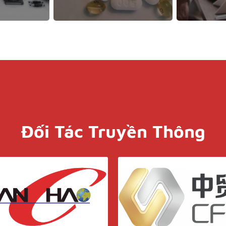
Đối Tác Truyền Thông