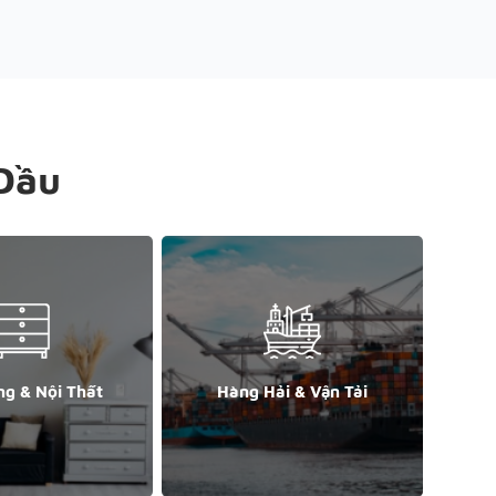
Đầu
ng & Nội Thất
Hàng Hải & Vận Tải