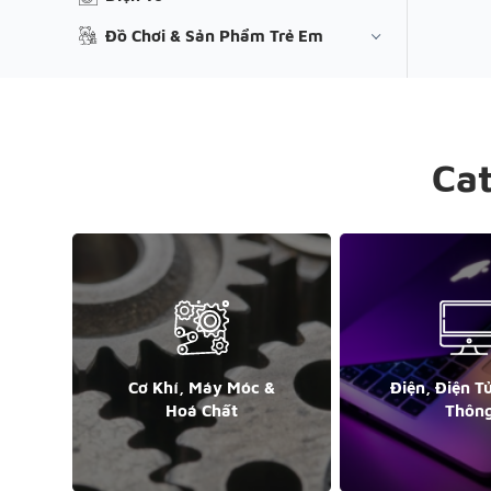
Đồ Chơi & Sản Phẩm Trẻ Em
Ca
Cơ Khí, Máy Móc &
Điện, Điện T
Hoá Chất
Thôn