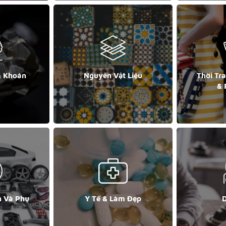
& Khoán
Nguyên Vật Liệu
Thời Tr
& 
n Và Phụ
Y Tế & Làm Đẹp
D