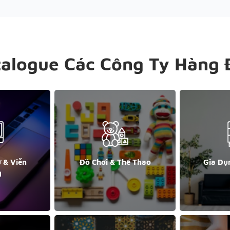
talogue Các Công Ty Hàng 
ử & Viễn
Đồ Chơi & Thể Thao
Gia Dụ
g