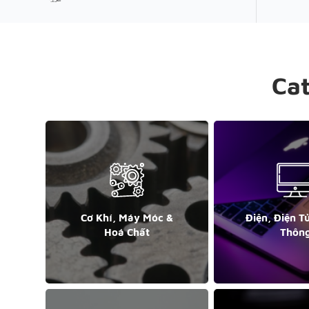
Ca
Cơ Khí, Máy Móc &
Điện, Điện T
Hoá Chất
Thôn