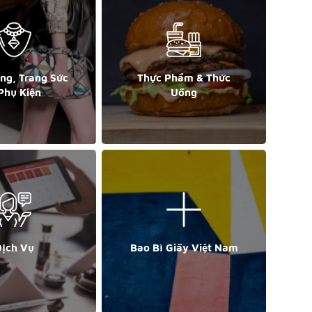
ang, Trang Sức
Thực Phẩm & Thức
Phụ Kiện
Uống
ịch Vụ
Bao Bì Giấy Việt Nam