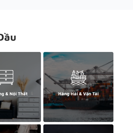
Đầu
ng & Nội Thất
Hàng Hải & Vận Tải