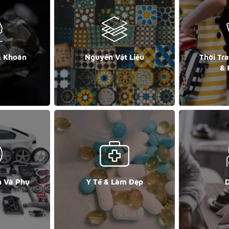
& Khoán
Nguyên Vật Liệu
Thời Tr
& 
n Và Phụ
Y Tế & Làm Đẹp
D