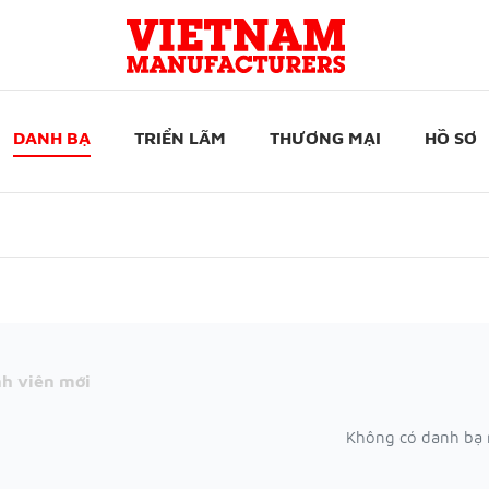
DANH BẠ
TRIỂN LÃM
THƯƠNG MẠI
HỒ SƠ
h viên mới
Không có danh bạ