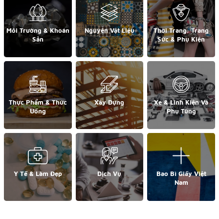
Môi Trường & Khoán
Nguyên Vật Liệu
Thời Trang, Trang
Sản
Sức & Phụ Kiện
Thực Phẩm & Thức
Xây Dựng
Xe & Linh Kiện Và
Uống
Phụ Tùng
Y Tế & Làm Đẹp
Dịch Vụ
Bao Bì Giấy Việt
Nam