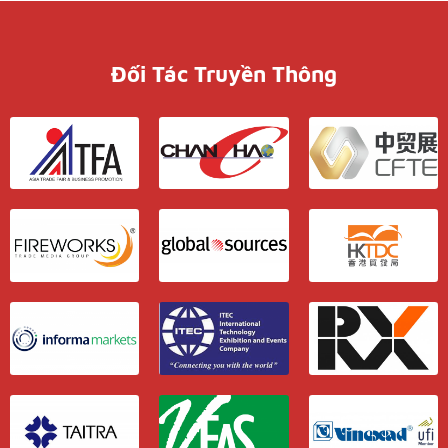
Đối Tác Truyền Thông