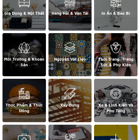
Gia Dụng & Nội Thất
Hàng Hải & Vận Tải
In Ấn & Bao Bì
Môi Trường & Khoán
Nguyên Vật Liệu
Thời Trang, Trang
Sản
Sức & Phụ Kiện
Thực Phẩm & Thức
Xây Dựng
Xe & Linh Kiện Và
Uống
Phụ Tùng