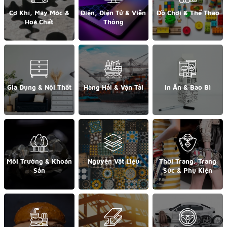
Cơ Khí, Máy Móc &
Điện, Điện Tử & Viễn
Đồ Chơi & Thể Thao
Hoá Chất
Thông
Gia Dụng & Nội Thất
Hàng Hải & Vận Tải
In Ấn & Bao Bì
Môi Trường & Khoán
Nguyên Vật Liệu
Thời Trang, Trang
Sản
Sức & Phụ Kiện