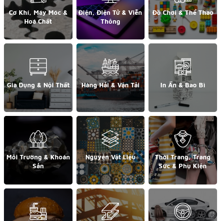
Cơ Khí, Máy Móc &
Điện, Điện Tử & Viễn
Đồ Chơi & Thể Thao
Hoá Chất
Thông
Gia Dụng & Nội Thất
Hàng Hải & Vận Tải
In Ấn & Bao Bì
Môi Trường & Khoán
Nguyên Vật Liệu
Thời Trang, Trang
Sản
Sức & Phụ Kiện