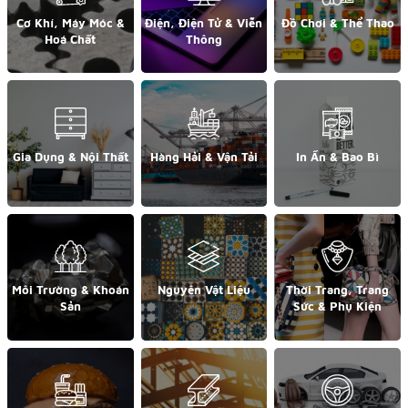
Cơ Khí, Máy Móc &
Điện, Điện Tử & Viễn
Đồ Chơi & Thể Thao
Hoá Chất
Thông
Gia Dụng & Nội Thất
Hàng Hải & Vận Tải
In Ấn & Bao Bì
Môi Trường & Khoán
Nguyên Vật Liệu
Thời Trang, Trang
Sản
Sức & Phụ Kiện