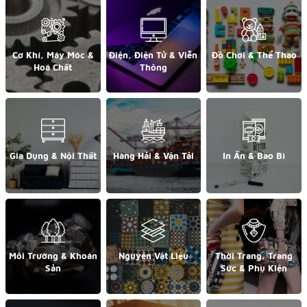
Cơ Khí, Máy Móc &
Điện, Điện Tử & Viễn
Đồ Chơi & Thể Thao
Hoá Chất
Thông
Gia Dụng & Nội Thất
Hàng Hải & Vận Tải
In Ấn & Bao Bì
Môi Trường & Khoán
Nguyên Vật Liệu
Thời Trang, Trang
Sản
Sức & Phụ Kiện