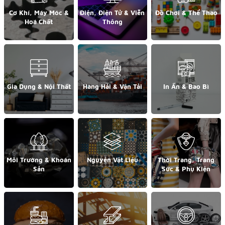
Cơ Khí, Máy Móc &
Điện, Điện Tử & Viễn
Đồ Chơi & Thể Thao
Hoá Chất
Thông
Gia Dụng & Nội Thất
Hàng Hải & Vận Tải
In Ấn & Bao Bì
Môi Trường & Khoán
Nguyên Vật Liệu
Thời Trang, Trang
Sản
Sức & Phụ Kiện