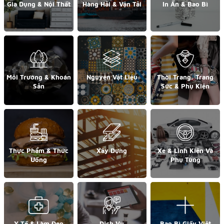
Gia Dụng & Nội Thất
Hàng Hải & Vận Tải
In Ấn & Bao Bì
Môi Trường & Khoán
Nguyên Vật Liệu
Thời Trang, Trang
Sản
Sức & Phụ Kiện
Thực Phẩm & Thức
Xây Dựng
Xe & Linh Kiện Và
Uống
Phụ Tùng
Y Tế & Làm Đẹp
Dịch Vụ
Bao Bì Giấy Việt