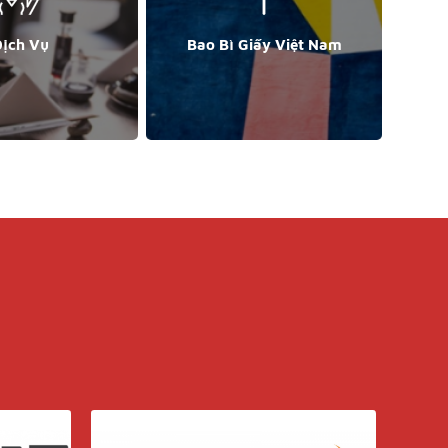
ịch Vụ
Bao Bì Giấy Việt Nam