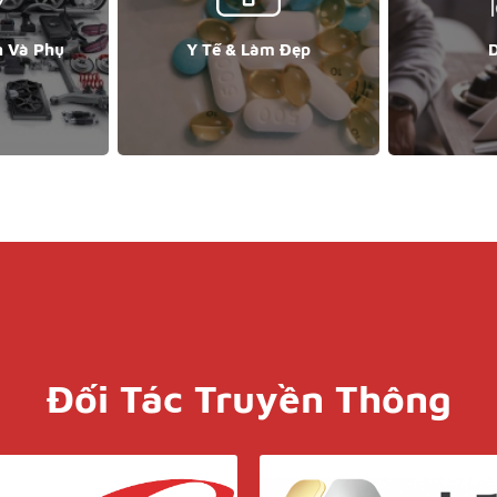
n Và Phụ
Y Tế & Làm Đẹp
D
Đối Tác Truyền Thông