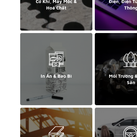
Cơ Khí, Máy Móc &
Điện, Điện T
Hoá Chất
Thôn
In Ấn & Bao Bì
Môi Trường 
Sản