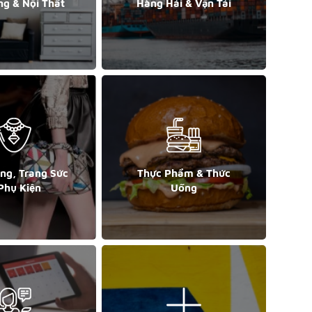
ng & Nội Thất
Hàng Hải & Vận Tải
ang, Trang Sức
Thực Phẩm & Thức
Phụ Kiện
Uống