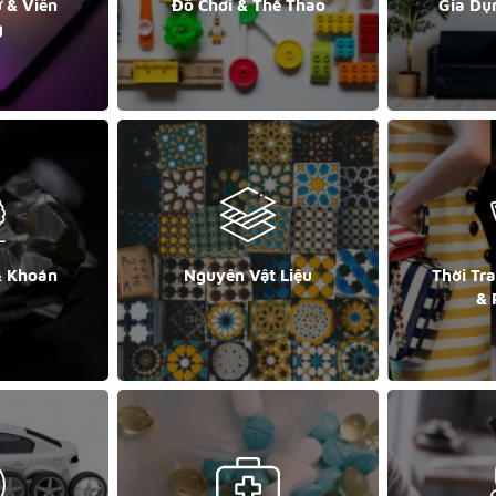
ử & Viễn
Đồ Chơi & Thể Thao
Gia Dụ
g
& Khoán
Nguyên Vật Liệu
Thời Tr
& 