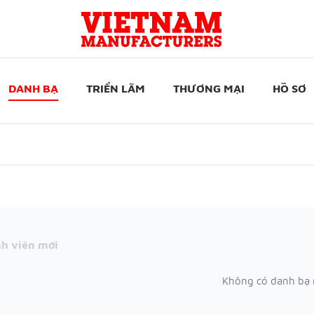
DANH BẠ
TRIỂN LÃM
THƯƠNG MẠI
HỒ SƠ
h viên mới
Không có danh bạ