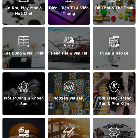
Cơ Khí, Máy Móc &
Điện, Điện Tử & Viễn
Đồ Chơi & Thể Thao
Hoá Chất
Thông
Gia Dụng & Nội Thất
Hàng Hải & Vận Tải
In Ấn & Bao Bì
Môi Trường & Khoán
Nguyên Vật Liệu
Thời Trang, Trang
Sản
Sức & Phụ Kiện