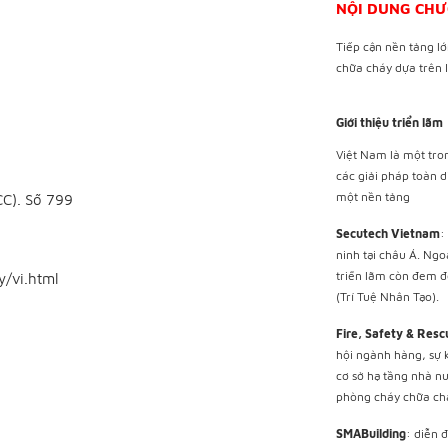
NỘI DUNG CHƯ
Tiếp cận nền tảng l
chữa cháy dựa trên I
Giới thiệu triển lãm
Việt Nam là một tron
các giải pháp toàn d
một nền tảng
CC). Số 799
Secutech Vietnam
:
ninh tại châu Á. Ng
triển lãm còn đem đế
/vi.html
(Trí Tuệ Nhân Tạo).
Fire, Safety & Res
hội ngành hàng, sự 
cơ sở hạ tầng nhà n
phòng cháy chữa chá
SMABuilding
: diễn 