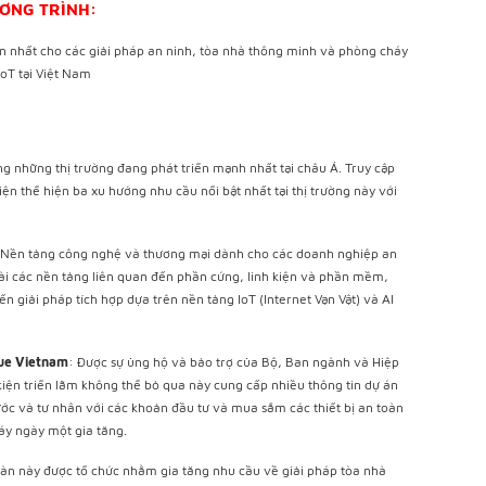
ƠNG TRÌNH:
ớn nhất cho các giải pháp an ninh, tòa nhà thông minh và phòng cháy
oT tại Việt Nam
g những thị trường đang phát triển mạnh nhất tại châu Á. Truy cập
iện thể hiện ba xu hướng nhu cầu nổi bật nhất tại thị trường này với
 Nền tảng công nghệ và thương mại dành cho các doanh nghiệp an
oài các nền tảng liên quan đến phần cứng, linh kiện và phần mềm,
n giải pháp tích hợp dựa trên nền tảng IoT (Internet Vạn Vật) và AI
cue Vietnam
: Được sự ủng hộ và bảo trợ của Bộ, Ban ngành và Hiệp
kiện triển lãm không thể bỏ qua này cung cấp nhiều thông tin dự án
ước và tư nhân với các khoản đầu tư và mua sắm các thiết bị an toàn
y ngày một gia tăng.
đàn này được tổ chức nhằm gia tăng nhu cầu về giải pháp tòa nhà