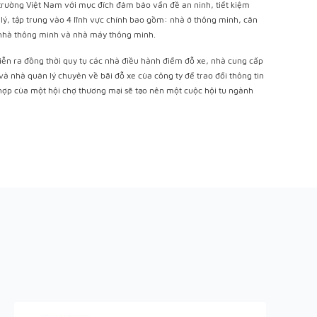
 trường Việt Nam với mục đích đảm bảo vấn đề an ninh, tiết kiệm
lý, tập trung vào 4 lĩnh vực chính bao gồm: nhà ở thông minh, căn
 nhà thông minh và nhà máy thông minh.
iễn ra đồng thời quy tụ các nhà điều hành điểm đỗ xe, nhà cung cấp
và nhà quản lý chuyên về bãi đỗ xe của công ty để trao đổi thông tin
 hợp của một hội chợ thương mại sẽ tạo nên một cuộc hội tụ ngành