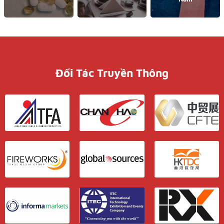
Đối Tác Truyền Thông