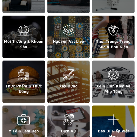
Môi Trường & Khoán
Nguyên Vật Liệu
Thời Trang, Trang
Sản
Sức & Phụ Kiện
Thực Phẩm & Thức
Xây Dựng
Xe & Linh Kiện Và
Uống
Phụ Tùng
Y Tế & Làm Đẹp
Dịch Vụ
Bao Bì Giấy Việt
Nam